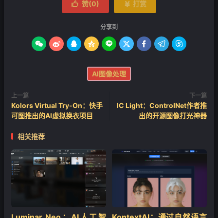
赞(
0
)
打赏


分享到









AI图像处理
上一篇
下一篇
Kolors Virtual Try-On：快手
IC Light：ControINet作者推
可图推出的AI虚拟换衣项目
出的开源图像打光神器
相关推荐
❄
Luminar Neo：AI人工智
KontextAI：通过自然语言