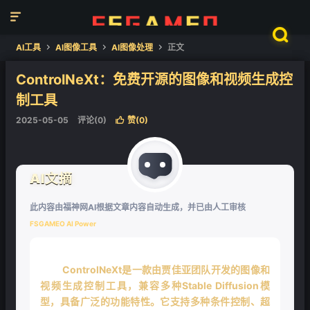


❄
AI工具
AI图像工具
AI图像处理
正文



ControlNeXt：免费开源的图像和视频生成控
制工具
2025-05-05
评论(0)
赞(
0
)

AI文摘
此内容由福神网AI根据文章内容自动生成，并已由人工审核
FSGAMEO AI Power
ControlNeXt是一款由贾佳亚团队开发的图像和
视频生成控制工具，兼容多种Stable Diffusion模
型，具备广泛的功能特性。它支持多种条件控制、超