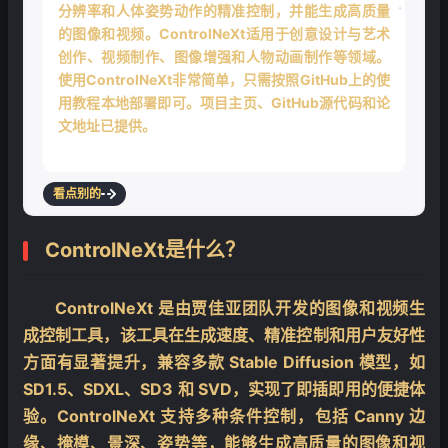
分辨率和人体姿势动作的精准控制，并能生成高质量
❄
的图像和视频。ControlNeXt适用于创意设计与艺术
创作、视频制作、图像增强和人物动画制作等领域。
使用ControlNeXt非常简单，只需按照GitHub上的使
用教程本地部署即可。项目主页、GitHub源代码和论
❄
文地址已提供。
看点别的
ControlNeXt是什么？
ControlNeXt 是由贾佳亚团队开发的图像和视频生
成控制工具，该工具在生成速度、精准控制和用户友好性
方面有显著提升，兼容多款 Stable Diffusion 模型，如
SD1.5、SDXL、SD3 和 SVD，实现了即插即用的便捷体
验。ControlNeXt 支持多种条件控制，包括 Canny 边
缘、掩模、景深、姿势等，能够生成高质量的图像和视