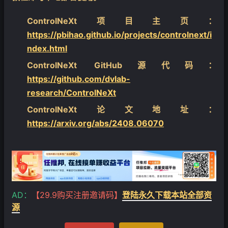
ControlNeXt项目主页：
https://pbihao.github.io/projects/controlnext/i
ndex.html
ControlNeXt GitHub源代码：
https://github.com/dvlab-
research/ControlNeXt
ControlNeXt论文地址：
https://arxiv.org/abs/2408.06070
AD：
【29.9购买注册邀请码】
登陆永久下载本站全部资
源