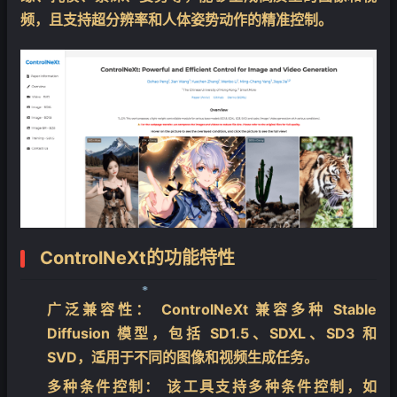
频，且支持超分辨率和人体姿势动作的精准控制。
ControlNeXt的功能特性
广泛兼容性：
ControlNeXt 兼容多种 Stable
Diffusion 模型，包括 SD1.5、SDXL、SD3 和
❄
SVD，适用于不同的图像和视频生成任务。
多种条件控制：
该工具支持多种条件控制，如