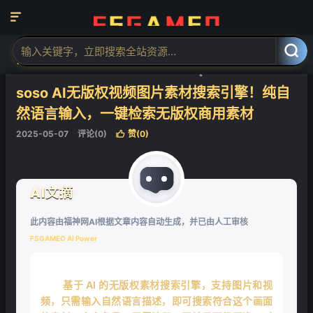

当前位置：
福神网-专注分享最实用的软件、工具、资讯
AI工具
AI图



像工具
AI图像处理
正文


❄
soso AI无版权视频图片素材搜索引擎！纯自
然语言输入，一键检索无版权商用素材
2025-05-07
评论(0)
赞(
0
)

AI文摘
此内容由福神网AI根据文章内容自动生成，并已由人工审核
FSGAMEO AI Power
基于 AI 的无版权素材搜索引擎，支持图片和视
频，只需输入自然语言描述，即可搜索符合这个画面