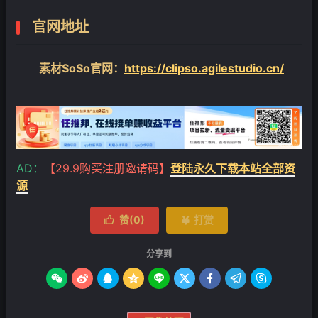
官网地址
❄
素材SoSo官网：
https://clipso.agilestudio.cn/
AD：
【29.9购买注册邀请码】
登陆永久下载本站全部资
源
赞(
0
)
打赏


分享到








