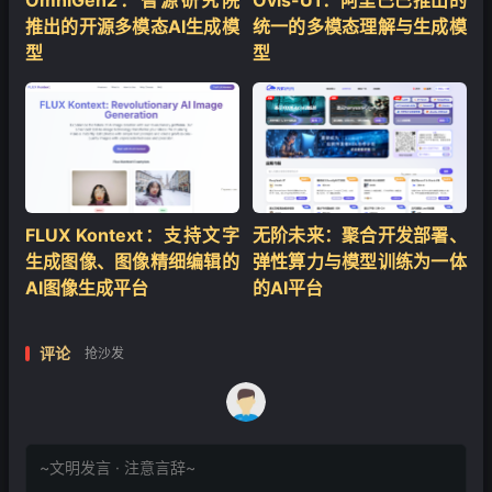
推出的开源多模态AI生成模
统一的多模态理解与生成模
型
型
FLUX Kontext：支持文字
无阶未来：聚合开发部署、
生成图像、图像精细编辑的
弹性算力与模型训练为一体
AI图像生成平台
的AI平台
评论
抢沙发