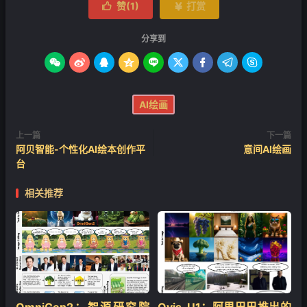
赞(
1
)
打赏


分享到









AI绘画
上一篇
下一篇
阿贝智能-个性化AI绘本创作平
意间AI绘画
台
相关推荐
OmniGen2：智源研究院
Ovis-U1：阿里巴巴推出的