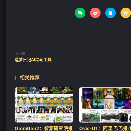




上一篇
造梦日记AI绘画工具
相关推荐
OmniGen2：智源研究院推
Ovis-U1：阿里巴巴推