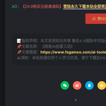
AD：
【29.9购买注册邀请码】
登陆永久下载本站全部资
赞(
0
)

📝版权声明：本文采用知识共享 署名4.0国际许可协议 [
📌文章名称：《网易AI创意工坊》
📌文章链接：
https://www.fsgameo.com/ai-tool
⚠须知：本站资源仅供个人学习交流，请于下载后2



