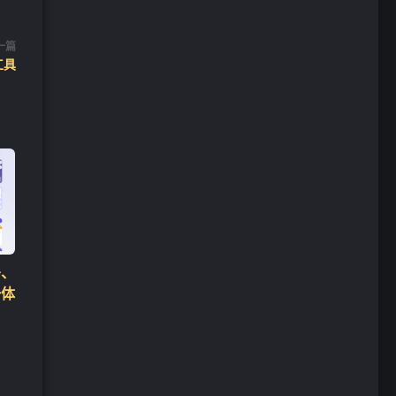
一篇
工具
署、
一体