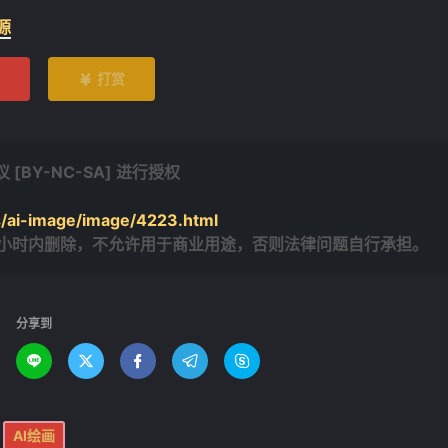
源
打赏

BY-NC-SA] 进行授权
s/ai-image/image/4223.html
4小时内删除，不允许用于商业用途，否则法律问题自行承担。
分享到





AI绘画