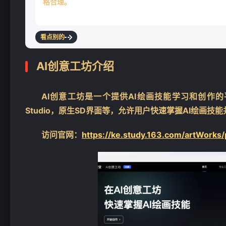
格合理。
看点别的
AI创意工坊介绍
❄
AI创意工坊是一个提供AI绘画技能学习和创作的平台
Studio，原生SD界面等，允许用户快速掌握AI绘画技
访问官网：
https://ke.study.163.com/artWorks/