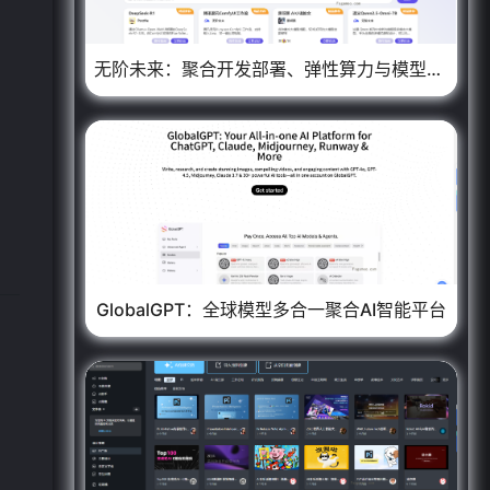
❄
无阶未来：聚合开发部署、弹性算力与模型训练为一体的AI平台
GlobalGPT：全球模型多合一聚合AI智能平台