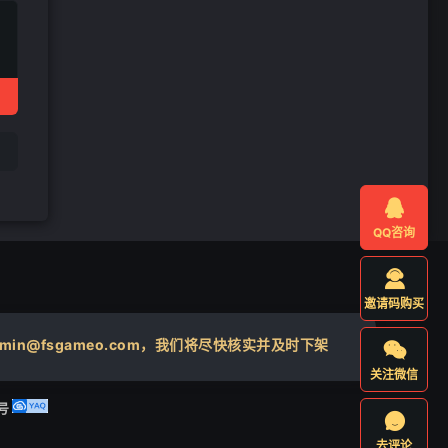

QQ咨询

邀请码购买
@fsgameo.com，我们将尽快核实并及时下架

关注微信
号

去评论