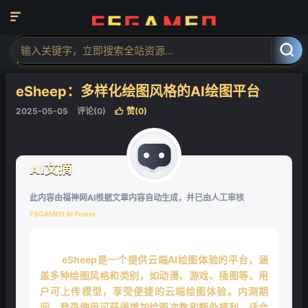

当前位置：
福神网-专注分享最实用的软件、工具、资讯
AI工具
AI图



像工具
AI图像生成
正文


eSheep：多样化绘图风格的AI绘图平台
❄
2025-05-05
评论(0)
赞(
0
)

AI文摘
此内容由福神网AI根据文章内容自动生成，并已由人工审核
FSGAMEO AI Power
❄
eSheep是一个提供云端AI绘图体验的平台，涵
盖多种绘图风格和类别，如动漫、游戏、插图等。用
户可上传模型，享受便捷的云端绘图体验。内测期
间，登录使用可获得增加绘图次数和额外福利。适合