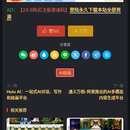
AD：
【29.9购买注册邀请码】
登陆永久下载本站全部资
源
赞(
0
)
打赏


分享到









AI绘画
上一篇
下一篇
Hulu AI：一站式AI对话、写作
通义万相-阿里推出的AI多模态
和绘画平台
内容生成平台
相关推荐