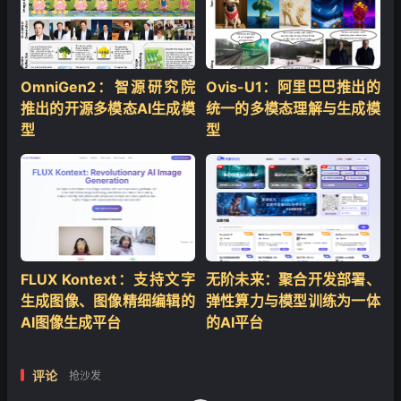
OmniGen2：智源研究院
Ovis-U1：阿里巴巴推出的
推出的开源多模态AI生成模
统一的多模态理解与生成模
型
型
FLUX Kontext：支持文字
无阶未来：聚合开发部署、
生成图像、图像精细编辑的
弹性算力与模型训练为一体
AI图像生成平台
的AI平台
评论
抢沙发