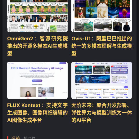
❄
OmniGen2：智源研究院
Ovis-U1：阿里巴巴推出的
推出的开源多模态AI生成模
统一的多模态理解与生成模
型
型
FLUX Kontext：支持文字
无阶未来：聚合开发部署、
生成图像、图像精细编辑的
弹性算力与模型训练为一体
AI图像生成平台
的AI平台
评论
抢沙发