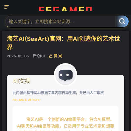

当前位置：
福神网-专注分享最实用的软件、工具、资讯
AI工具
AI图



像工具
AI图像生成
正文


海艺AI(SeaArt)官网：用AI创造你的艺术世
界
2025-05-05
评论(0)
赞(
0
)

AI文摘
此内容由福神网AI根据文章内容自动生成，并已由人工审核
FSGAMEO AI Power
海艺AI是一个创新的AI绘画平台，包含AI模型、
AI聊天和AI绘画等功能。它适用于专业艺术家和想要