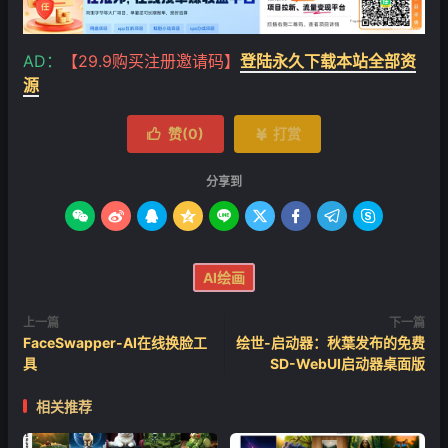
AD：
【29.9购买注册邀请码】
登陆永久下载本站全部资
源
赞(
0
)
打赏


分享到









AI绘画
上一篇
下一篇
FaceSwapper-AI在线换脸工
绘世-启动器：秋葉发布的免费
具
SD-WebUI启动器桌面版
相关推荐