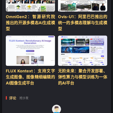
OmniGen2：智源研究院
Ovis-U1：阿里巴巴推出的
推出的开源多模态AI生成模
统一的多模态理解与生成模
型
型
FLUX Kontext：支持文字
无阶未来：聚合开发部署、
生成图像、图像精细编辑的
弹性算力与模型训练为一体
AI图像生成平台
的AI平台
评论
抢沙发