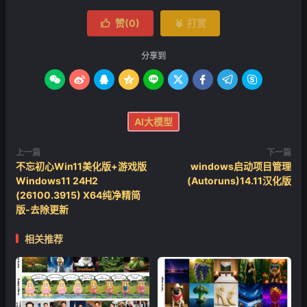
赞(
0
)
打赏


分享到









AI大模型
上一篇
下一篇
不忘初心Win11美化版+游戏版
windows启动项目管理
Windows11 24H2
(Autoruns)14.11汉化版
(26100.3915) X64纯净精简
版-去除更新
相关推荐