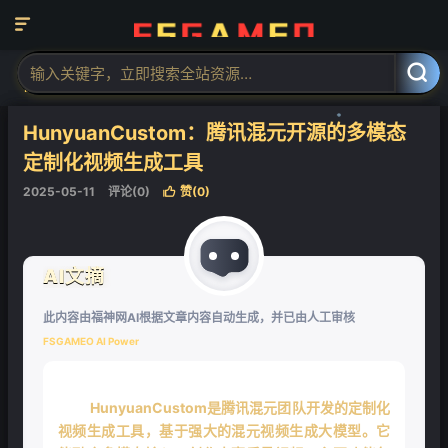

当前位置：
福神网-专注分享最实用的软件、工具、资讯
AI工具
AI图



像工具
AI图像生成
正文


HunyuanCustom：腾讯混元开源的多模态
❄
定制化视频生成工具
2025-05-11
评论(0)
赞(
0
)

AI文摘
此内容由福神网AI根据文章内容自动生成，并已由人工审核
FSGAMEO AI Power
HunyuanCustom是腾讯混元团队开发的定制化
视频生成工具，基于强大的混元视频生成大模型。它