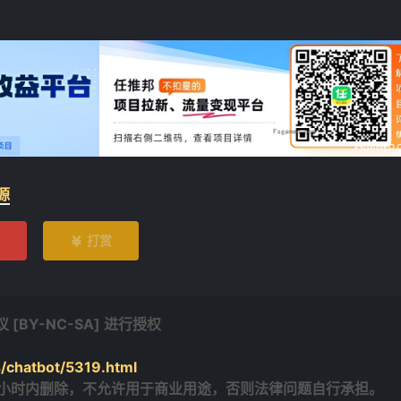
❄
源
打赏

BY-NC-SA] 进行授权
》
/chatbot/5319.html
4小时内删除，不允许用于商业用途，否则法律问题自行承担。