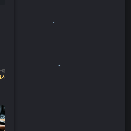
一篇
器人
❄
❄