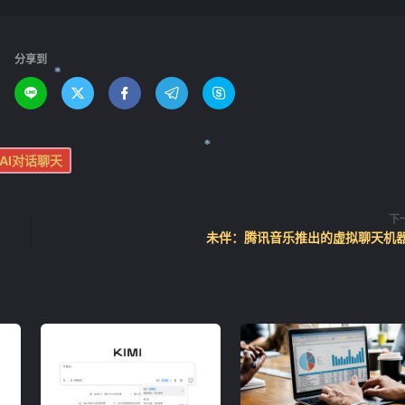
分享到





❄
AI对话聊天
❄
下
未伴：腾讯音乐推出的虚拟聊天机