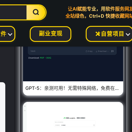
让AI赋能专业，用软件服务网

全站绿色，Ctrl+D 快捷收藏网
副业变现
软件
自营项目

GPT-5：亲测可用！无需特殊网络，免费在线使用 的宝藏工具