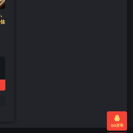
署、
一体

QQ咨询