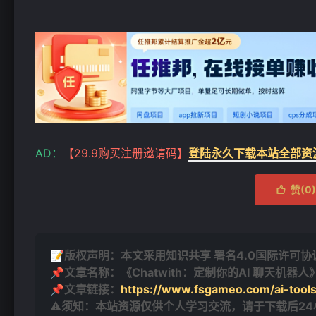
AD：
【29.9购买注册邀请码】
登陆永久下载本站全部资
赞(
0
)

📝版权声明：本文采用知识共享 署名4.0国际许可协议 [
📌文章名称：《Chatwith：定制你的AI 聊天机器人
📌文章链接：
https://www.fsgameo.com/ai-tools
⚠须知：本站资源仅供个人学习交流，请于下载后2