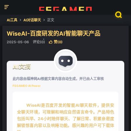


AI工具
AI对话聊天
正文


WiseAI-百度研发的AI智能聊天产品
❄
2025-05-06
评论(0)
赞(
0
)

❄
AI文摘
此内容由福神网AI根据文章内容自动生成，并已由人工审核
FSGAMEO AI Power
WiseAI是百度开发的智能AI聊天软件，提供安
全聊天环境，可理解和响应自然语言命令。产品特色
包括叫早、24小时陪伴聊天、了解日常、积累亲密度
解锁惊喜内容以及哄睡功能。感兴趣的用户可下载体