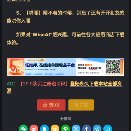
5、【哄睡】睡不着的时候，别忘了还有开开和悠悠
能哄你入睡
如果对“
WiseAI
”感兴趣，可前往各大应用商店下载
体验。
AD：
【29.9购买注册邀请码】
登陆永久下载本站全部资
源
赞(
0
)
打赏


分享到








