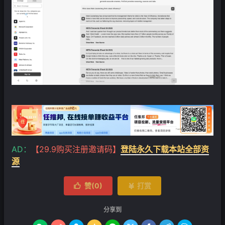
❄
AD：
【29.9购买注册邀请码】
登陆永久下载本站全部资
源
赞(
0
)
打赏


分享到