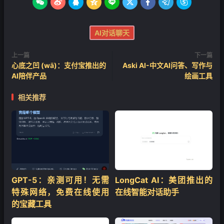









AI对话聊天
上一篇
下一篇
心底之凹 (wā)：支付宝推出的
Aski AI-中文AI问答、写作与
AI陪伴产品
绘画工具
相关推荐
❄
GPT-5：亲测可用！无需
LongCat AI：美团推出的
特殊网络，免费在线使用
在线智能对话助手
的宝藏工具