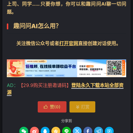
上司、同学……只要你想，你可以和趣问问AI聊一切问
题。
趣问问AI
怎么用？
关注微信公众号或者
打开官网
直接创建对话使用。
AD：
【29.9购买注册邀请码】
登陆永久下载本站全部资
源
❄
赞(
0
)
打赏


分享到
❄








