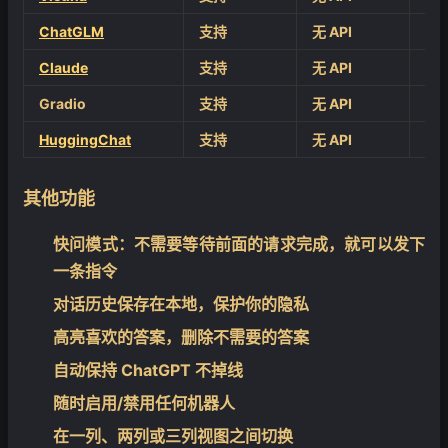
ChatGLM
支持
无 API
不
Claude
支持
无 API
不
Gradio
支持
无 API
用于
HuggingChat
支持
无 API
其他功能
快问模式：不需要等待前面的请求完成，就可以发下
一条指令
对话历史保存在本地，保护你的隐私
高亮喜欢的答案，删除不需要的答案
自动保持 ChatGPT 不掉线
随时启用/禁用任何机器人
在一列、两列或三列视图之间切换