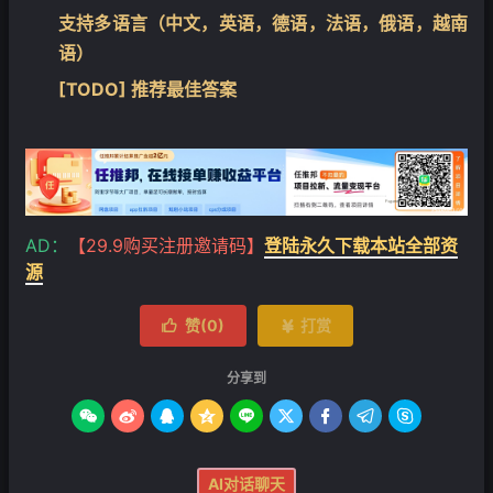
支持多语言（中文，英语，德语，法语，俄语，越南
语）
[TODO] 推荐最佳答案
AD：
【29.9购买注册邀请码】
登陆永久下载本站全部资
源
赞(
0
)
打赏


分享到









AI对话聊天