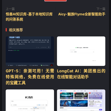
上一篇
下一篇
怪兽AI知识库-基于本地知识库
Aicy-魅族Flyme全新智能助手
的问答系统
相关推荐
GPT-5：亲测可用！无需
LongCat AI：美团推出的
特殊网络，免费在线使用
在线智能对话助手
的宝藏工具