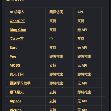
AI 机器人
网页访问
API
说
ChatGPT
支持
支持
包含
Bing Chat
支持
无 API
不
文心一言
否
支持
Bard
支持
无 API
Poe
即将推出
即将推出
MOSS
支持
无 API
通义千问
即将推出
即将推出
得到学习助手
即将推出
无 API
讯飞星火
支持
即将推出
Alpaca
支持
无 API
不
❄
Vicuna
支持
无 API
不