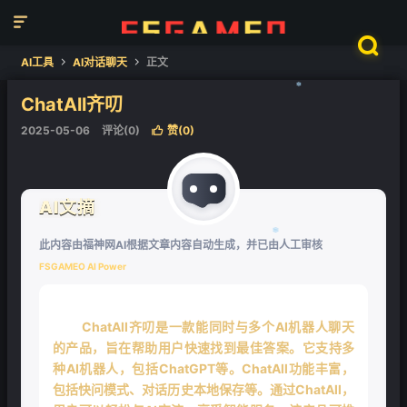


AI工具
AI对话聊天
正文


ChatAll齐叨
❄
2025-05-06
评论(0)
赞(
0
)

AI文摘
此内容由福神网AI根据文章内容自动生成，并已由人工审核
FSGAMEO AI Power
❄
ChatAll齐叨是一款能同时与多个AI机器人聊天
的产品，旨在帮助用户快速找到最佳答案。它支持多
种AI机器人，包括ChatGPT等。ChatAll功能丰富，
包括快问模式、对话历史本地保存等。通过ChatAll，