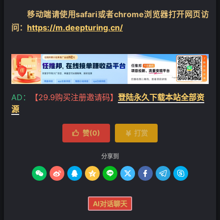
移动端请使用safari或者chrome浏览器打开网页访
问：
https://m.deepturing.cn/
AD：
【29.9购买注册邀请码】
登陆永久下载本站全部资
源
赞(
0
)
打赏


分享到









AI对话聊天