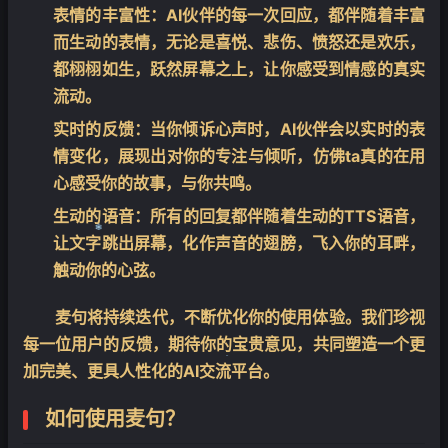
表情的丰富性
：AI伙伴的每一次回应，都伴随着丰富
而生动的表情，无论是喜悦、悲伤、愤怒还是欢乐，
都栩栩如生，跃然屏幕之上，让你感受到情感的真实
流动。
实时的反馈
：当你倾诉心声时，AI伙伴会以实时的表
情变化，展现出对你的专注与倾听，仿佛ta真的在用
心感受你的故事，与你共鸣。
生动的语音
：所有的回复都伴随着生动的TTS语音，
让文字跳出屏幕，化作声音的翅膀，飞入你的耳畔，
❄
触动你的心弦。
麦句将持续迭代，不断优化你的使用体验。我们珍视
每一位用户的反馈，期待你的宝贵意见，共同塑造一个更
加完美、更具人性化的AI交流平台。
如何使用麦句？
❄