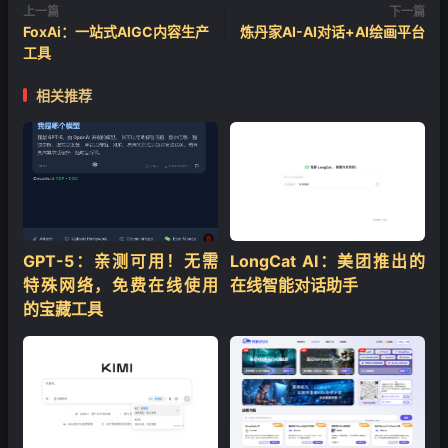
上一篇
下一篇
FoxAi：一站式AIGC内容生产
炼丹家AI-AI对话+AI绘画平台
工具
相关推荐
❄
GPT-5：亲测可用！无需
LongCat AI：美团推出的
特殊网络，免费在线使用
在线智能对话助手
的宝藏工具