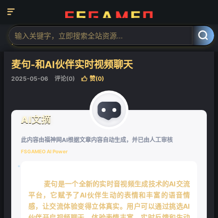
❄

当前位置：
福神网-专注分享最实用的软件、工具、资讯
AI工具
AI对



话聊天
正文

❄
麦句-和AI伙伴实时视频聊天
2025-05-06
评论(0)
赞(
0
)

AI文摘
此内容由福神网AI根据文章内容自动生成，并已由人工审核
FSGAMEO AI Power
麦句是一个全新的实时音视频生成技术的AI交流
平台，它赋予了AI伙伴生动的表情和丰富的语音情
感，让交流体验变得立体真实。用户可以通过挑选AI
伙伴开启视频聊天，体验表情丰富、实时反馈和生动