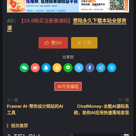
AD：
【29.9购买注册邀请码】
登陆永久下载本站全部资
源
赞(
0
)
打赏


分享到









AI开发编程
上一篇
下一篇
Framer AI-帮你设计网站的AI
ChatMoney-全能AI源码系
工具
统，助你AI应用快速落地变现
相关推荐