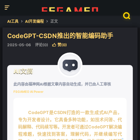


AI工具
AI开发编程
正文


CodeGPT-CSDN推出的智能编码助手
2025-05-06
评论(0)
赞(
0
)

AI文摘
此内容由福神网AI根据文章内容自动生成，并已由人工审核
FSGAMEO AI Power
CodeGPT是CSDN打造的一款生成式AI产品，
专为开发者设计。它具备多种功能，如技术问答、代
码解释、代码续写等。开发者可通过CodeGPT解决编
程难题，快速找到答案，理解代码，并继续编写代