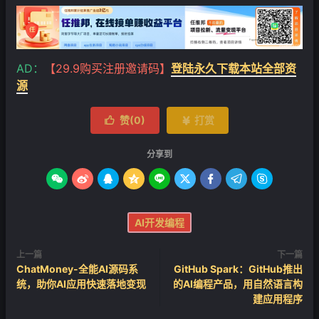
AD：
【29.9购买注册邀请码】
登陆永久下载本站全部资
源
赞(
0
)
打赏


分享到









AI开发编程
上一篇
下一篇
ChatMoney-全能AI源码系
GitHub Spark：GitHub推出
统，助你AI应用快速落地变现
的AI编程产品，用自然语言构
建应用程序