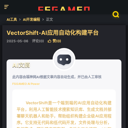


AI工具
AI开发编程
正文


VectorShift-AI应用自动化构建平台
❄
2025-05-06
评论(0)
赞(
0
)

AI文摘
此内容由福神网AI根据文章内容自动生成，并已由人工审核
FSGAMEO AI Power
VectorShift是一个端到端的AI应用自动化构建
平台，利用人工智能技术搜索知识库、生成文档并部
署聊天机器人和助手，帮助组织构建企业级AI应用程
序。它支持无代码和低代码开发，文件处理与分析，