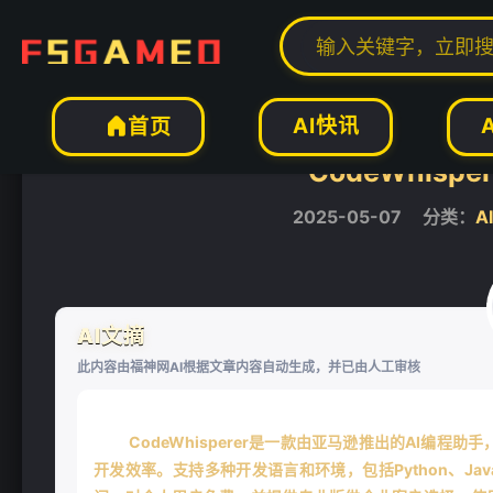
当前位置：
福神网-专注分享最实用的软件、工具、资讯
AI工具
AI开发编


AI快讯
首页

CodeWhisp
2025-05-07
分类：
A
AI文摘
此内容由福神网AI根据文章内容自动生成，并已由人工审核
CodeWhisperer是一款由亚马逊推出的AI编
开发效率。支持多种开发语言和环境，包括Python、Java、J