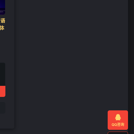
程语
能体

QQ咨询