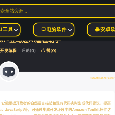
程
正文

AI工具
电脑软件
安卓


erer-亚马逊AI编程助手
I开发编程
评论(0)
赞(
0
)

FSGAMEO AI Power
程助手，它能根据开发者的自然语言描述和现有代码实时生成代码建议，提高
avaScript等，可通过集成开发环境中的Amazon Toolkit插件访