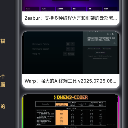
Zeabur：支持多种编程语言和框架的云部署AI 智能体
❄
言描
一个
Warp：强大的Ai终端工具 v2025.07.25.08.36.02 免费版
从而
 的