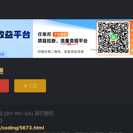
源
打赏

❄
BY-NC-SA] 进行授权
手》
s/coding/5673.html