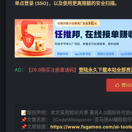
单点登录 (SSO)，以及使用更高限额的安全扫描。
AD：
【29.9购买注册邀请码】
登陆永久下载本站全部资
赞(
0
)

📝版权声明：本文采用知识共享 署名4.0国际许可协议 [
📌文章名称：《CodeWhisperer-亚马逊AI编程助
📌文章链接：
https://www.fsgameo.com/ai-tool