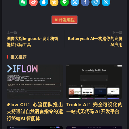









AI开发编程
上一篇
下一篇
图像大厨Imgcook-设计稿智
Betteryeah AI—构建你的专属
能转代码工具
AI应用
相关推荐
iFlow CLI：心流团队推出
Trickle AI：完全可视化的
支持通过自然语言指令的运
一站式无代码 AI 开发平台
行终端AI 智能体