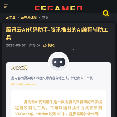


AI工具
AI开发编程
正文


腾讯云AI代码助手-腾讯推出的AI编程辅助工
具
2025-05-07
评论(0)
赞(
0
)

❄
AI文摘
此内容由福神网AI根据文章内容自动生成，并已由人工审核
FSGAMEO AI Power
腾讯云AI代码助手是一款由腾讯云自研的开发编
程提效辅助工具。它可以通过插件方式安装到
VSCode或JetBrian系列IDE中，提供自动补全代码、