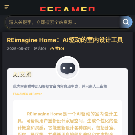

当前位置：
福神网-专注分享最实用的软件、工具、资讯
AI工具
AI设



计工具
AI空间设计
正文


REimagine Home：AI驱动的室内设计工具
2025-05-07
评论(0)
赞(
0
)

AI文摘
此内容由福神网AI根据文章内容自动生成，并已由人工审核
FSGAMEO AI Power
REimagine Home是一个AI驱动的室内设计工
具，可帮助用户重新设计家居空间，生成个性化的设
计概念和灵感。它能重新设计各种房间，包括卧室、
厨房、餐厅等，并遵循用户的颜色偏好和文本指令。