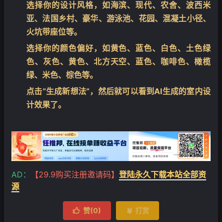
选择你的设计风格，如海滨、现代、农舍、波西米
亚、法国乡村、豪华、游泳池、花园、混凝土小径、
火坑带座位等。
选择你的颜色偏好，如黄色、蓝色、白色、土色绿
色、灰色、黄色、北方天空、蓝色、咖啡色、橄榄
绿、米色、棕色等。
点击“生成新想法”，然后就可以看到AI生成的室内设
计效果了。
AD：
【29.9购买注册邀请码】
登陆永久下载本站全部资
源
❄
赞(
0
)
打赏

