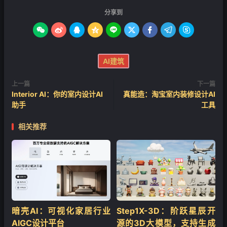
分享到









AI建筑
上一篇
下一篇
Interior AI：你的室内设计AI
真能造：淘宝室内装修设计AI
助手
工具
相关推荐
暗壳AI：可视化家居行业
Step1X-3D：阶跃星辰开
AIGC设计平台
源的3D大模型，支持生成