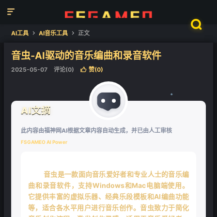


AI工具
AI音乐工具
正文


音虫-AI驱动的音乐编曲和录音软件
2025-05-07
评论(0)
赞(
0
)

AI文摘
❄
此内容由福神网AI根据文章内容自动生成，并已由人工审核
FSGAMEO AI Power
音虫是一款面向音乐爱好者和专业人士的音乐编
曲和录音软件，支持Windows和Mac电脑端使用。
它提供丰富的虚拟乐器、经典乐段模板和AI编曲功能
等，适合各水平用户进行音乐创作。音虫致力于简化