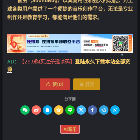
音虫（SoundBug）以其易用性和强大的功能，为上
述各类用户提供了一个便捷的音乐创作平台，无论是专业
制作还是教育学习，都能满足他们的需求。
AD：
【29.9购买注册邀请码】
登陆永久下载本站全部资
源
❄
赞(
0
)
打赏


分享到









AI音乐