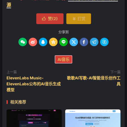
源
赞(
2
)
打赏


分享到









AI音乐
上一篇
下一篇
ElevenLabs Music-
歌歌AI写歌-AI智能音乐创作工
ElevenLabs公布的AI音乐生成
具
模型
相关推荐