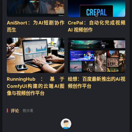
AniShort：为AI短剧协作
CrePal：自动化完成视频
而生
AI 视频创作
❄
RunningHub：基于
绘想：百度最新推出的AI视
ComfyUI构建的云端AI图
频创作平台
像与视频创作平台
评论
抢沙发