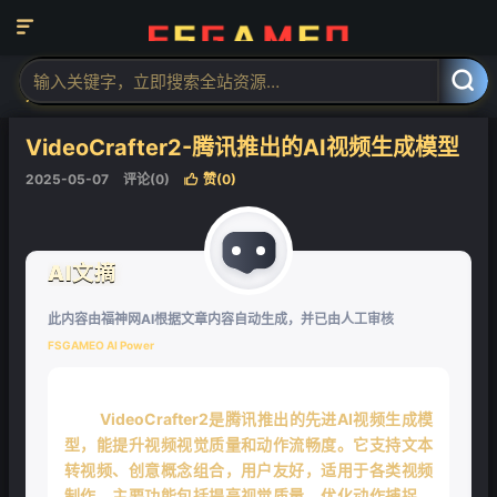

当前位置：
福神网-专注分享最实用的软件、工具、资讯
AI工具
AI视



频工具
AI视频生成
正文


VideoCrafter2-腾讯推出的AI视频生成模型
2025-05-07
评论(0)
赞(
0
)

AI文摘
此内容由福神网AI根据文章内容自动生成，并已由人工审核
FSGAMEO AI Power
VideoCrafter2是腾讯推出的先进AI视频生成模
型，能提升视频视觉质量和动作流畅度。它支持文本
转视频、创意概念组合，用户友好，适用于各类视频
制作。主要功能包括提高视觉质量、优化动作捕捉，