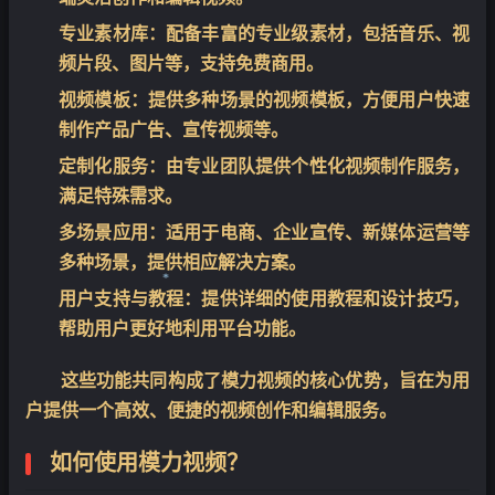
专业素材库
：配备丰富的专业级素材，包括音乐、视
频片段、图片等，支持免费商用。
视频模板
：提供多种场景的视频模板，方便用户快速
制作产品广告、宣传视频等。
定制化服务
：由专业团队提供个性化视频制作服务，
满足特殊需求。
多场景应用
：适用于电商、企业宣传、新媒体运营等
多种场景，提供相应解决方案。
用户支持与教程
：提供详细的使用教程和设计技巧，
帮助用户更好地利用平台功能。
❄
这些功能共同构成了模力视频的核心优势，旨在为用
户提供一个高效、便捷的视频创作和编辑服务。
如何使用模力视频？