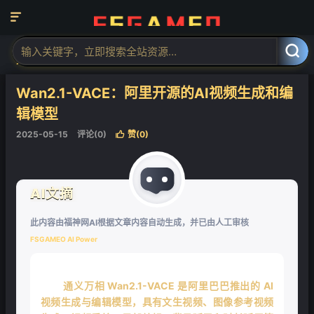

当前位置：
福神网-专注分享最实用的软件、工具、资讯
AI工具
AI视



频工具
AI视频生成
正文


Wan2.1-VACE：阿里开源的AI视频生成和编
辑模型
2025-05-15
评论(0)
赞(
0
)

AI文摘
此内容由福神网AI根据文章内容自动生成，并已由人工审核
FSGAMEO AI Power
通义万相 Wan2.1-VACE 是阿里巴巴推出的 AI
视频生成与编辑模型，具有文生视频、图像参考视频