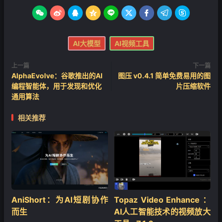









AI大模型
AI视频工具
上一篇
下一篇
AlphaEvolve：谷歌推出的AI
图压 v0.4.1 简单免费易用的图
编程智能体，用于发现和优化
片压缩软件
通用算法
相关推荐
❄
AniShort：为AI短剧协作
Topaz Video Enhance ：
而生
AI人工智能技术的视频放大