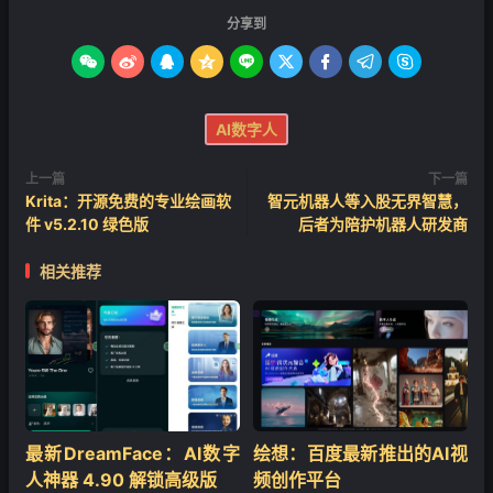
分享到









AI数字人
上一篇
下一篇
Krita：开源免费的专业绘画软
智元机器人等入股无界智慧，
件 v5.2.10 绿色版
后者为陪护机器人研发商
相关推荐
最新DreamFace：AI数字
绘想：百度最新推出的AI视
人神器 4.90 解锁高级版
频创作平台