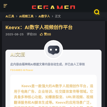


AI工具
AI视频工具
AI数字人
正文



Keevx：AI数字人视频创作平台
2025-08-25
评论(0)
赞(
0
)

AI文摘
此内容由福神网AI根据文章内容自动生成，并已由人工审核
FSGAMEO AI Power
Keevx是一款强大的AI数字人视频创作平台，适
❄
用于电商广告、企业培训、社交媒体宣传等领域。它
具备多种核心功能，如爆款裂变、URL转视频、视频
翻译服务和AI脚本生成等。Keevx的应用场景广泛，