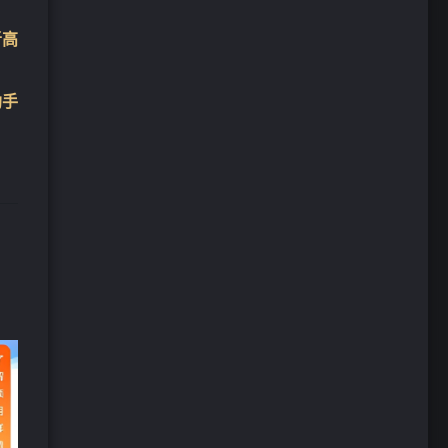
者高
助手