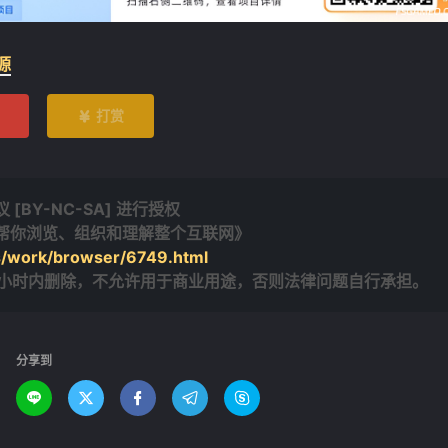
源
打赏

BY-NC-SA] 进行授权
览器，帮你浏览、组织和理解整个互联网》
s/work/browser/6749.html
4小时内删除，不允许用于商业用途，否则法律问题自行承担。
分享到




