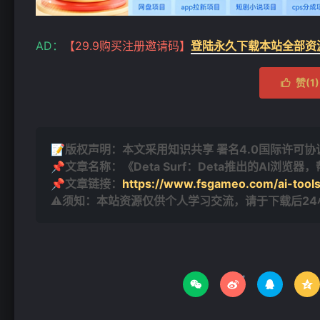
AD：
【29.9购买注册邀请码】
登陆永久下载本站全部资
赞(
1
)

📝版权声明：本文采用知识共享 署名4.0国际许可协议 [
📌文章名称：《Deta Surf：Deta推出的AI浏
📌文章链接：
https://www.fsgameo.com/ai-tool
⚠须知：本站资源仅供个人学习交流，请于下载后2



