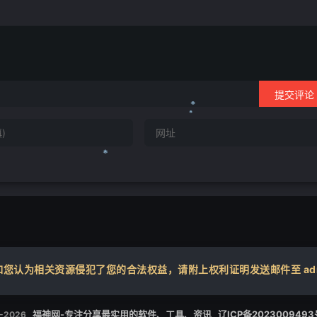
提交评论
❄
❄
❄
❄
认为相关资源侵犯了您的合法权益，请附上权利证明发送邮件至 admin
福神网-专注分享最实用的软件、工具、资讯
辽ICP备2023009493
3-2026