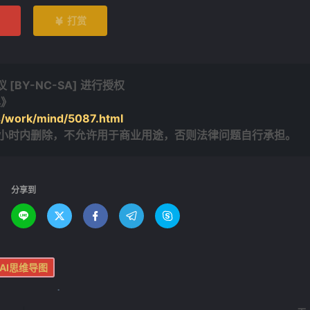
打赏

BY-NC-SA] 进行授权
具》
s/work/mind/5087.html
4小时内删除，不允许用于商业用途，否则法律问题自行承担。
分享到





AI思维导图