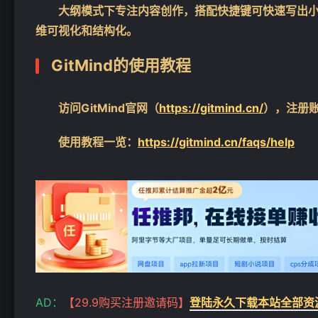
大纲模式下专注内容创作，搭配快捷键可快速写出
维可视化和结构化。
GitMind的
使用教程
访问GitMind官网（
https://gitmind.cn/
），注册账
使用教程一览：
https://gitmind.cn/faqs/help
AD：
【29.9购买注册邀请码】
登陆永久下载本站全部资