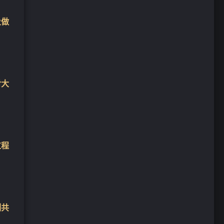
及做
对大
过程
刻共