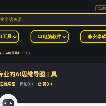
安装
AI工具
电脑软件
安卓


具
AI思维导图
正文


简洁专业的AI思维导图工具
I思维导图
评论(0)
赞(
0
)
