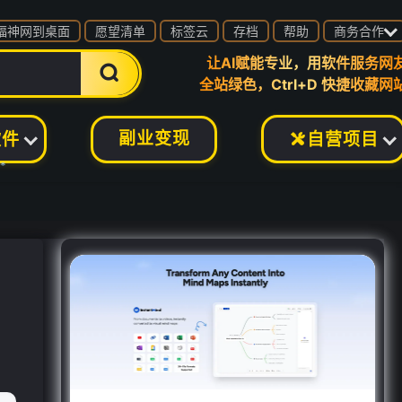

福神网到桌面
愿望清单
标签云
存档
帮助
商务合作
让AI赋能专业，用软件服务网

全站绿色，Ctrl+D 快捷收藏网
副业变现
软件
自营项目

❄