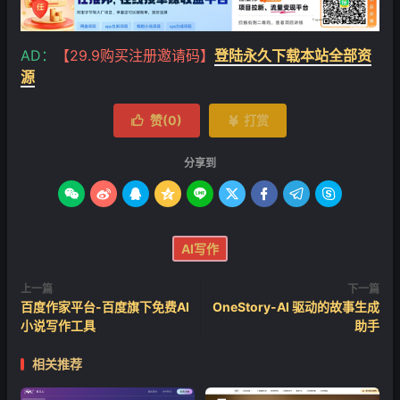
AD：
【29.9购买注册邀请码】
登陆永久下载本站全部资
源
赞(
0
)
打赏


分享到









AI写作
上一篇
下一篇
百度作家平台-百度旗下免费AI
OneStory-AI 驱动的故事生成
小说写作工具
助手
相关推荐