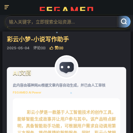
❄

当前位置：
福神网-专注分享最实用的软件、工具、资讯
AI工具
AI写



作工具
AI小说写作
正文


彩云小梦-小说写作助手
❄
2025-05-04
评论(0)
赞(
0
)

AI文摘
此内容由福神网AI根据文章内容自动生成，并已由人工审核
FSGAMEO AI Power
❄
彩云小梦是一款基于人工智能技术的创作工具，
能够智能生成故事并让用户参与其中。该产品特点鲜
明，具备智能助手功能，可根据用户需求自动调用第
三方服务，提供便捷的智能服务。同时，彩云小梦拥