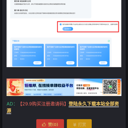
AD：
【29.9购买注册邀请码】
登陆永久下载本站全部资
源
赞(
0
)
打赏

