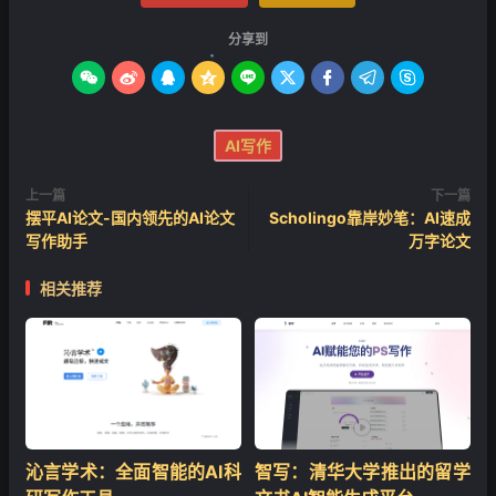
分享到









❄
AI写作
上一篇
下一篇
摆平AI论文-国内领先的AI论文
Scholingo靠岸妙笔：AI速成
写作助手
万字论文
相关推荐
沁言学术：全面智能的AI科
智写：清华大学推出的留学