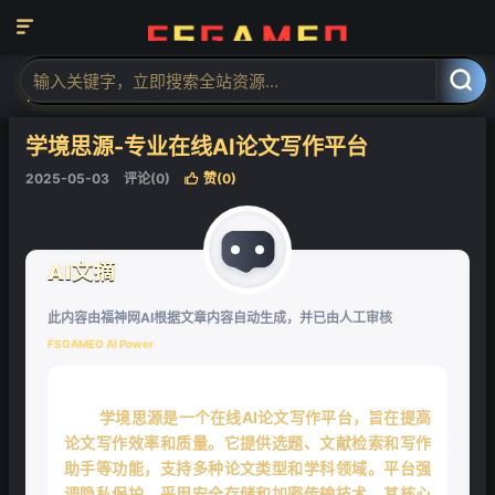

当前位置：
福神网-专注分享最实用的软件、工具、资讯
AI工具
AI写



作工具
AI论文写作
正文


学境思源-专业在线AI论文写作平台
2025-05-03
评论(0)
赞(
0
)

AI文摘
此内容由福神网AI根据文章内容自动生成，并已由人工审核
FSGAMEO AI Power
学境思源是一个在线AI论文写作平台，旨在提高
论文写作效率和质量。它提供选题、文献检索和写作
助手等功能，支持多种论文类型和学科领域。平台强
调隐私保护，采用安全存储和加密传输技术。其核心