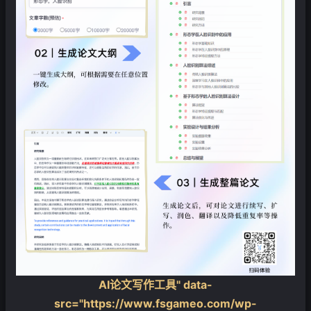
AI论文写作工具" data-
src="https://www.fsgameo.com/wp-