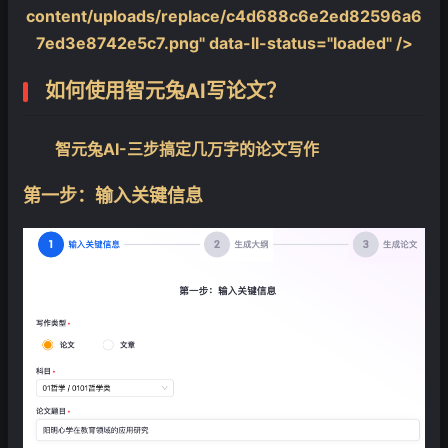
content/uploads/replace/c4d688c6e2ed82596a6
7ed3e8742e5c7.png" data-ll-status="loaded" />
如何使用智元兔AI写论文？
智元兔AI-三步搞定几万字的论文写作
第一步：输入关键信息