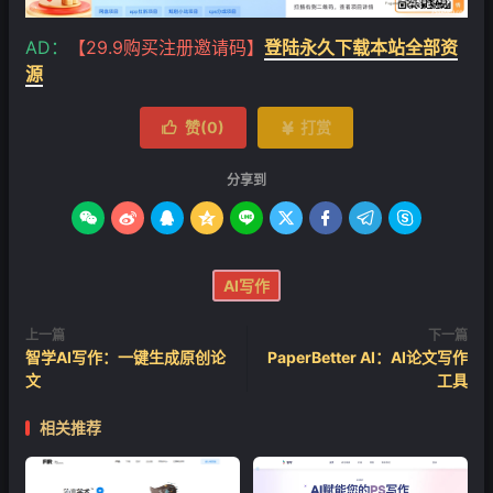
AD：
【29.9购买注册邀请码】
登陆永久下载本站全部资
❄
源
赞(
0
)
打赏


分享到









AI写作
上一篇
下一篇
智学AI写作：一键生成原创论
PaperBetter AI：AI论文写作
文
工具
相关推荐