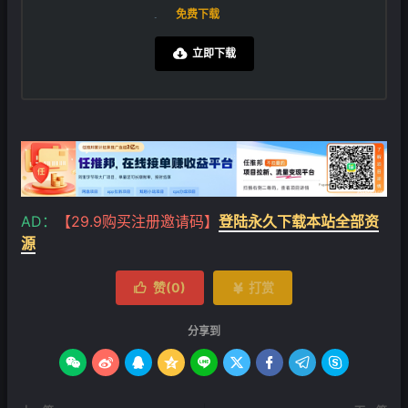
免费下载
立即下载

❄
AD：
【29.9购买注册邀请码】
登陆永久下载本站全部资
源
赞(
0
)
打赏


分享到








