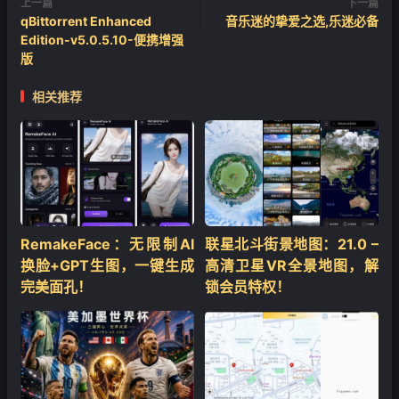
上一篇
下一篇
qBittorrent Enhanced
音乐迷的挚爱之选,乐迷必备
Edition-v5.0.5.10-便携增强
版
相关推荐
RemakeFace：无限制AI
联星北斗街景地图：21.0 –
换脸+GPT生图，一键生成
高清卫星VR全景地图，解
完美面孔！
锁会员特权！