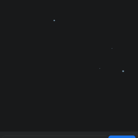
❄
❄
❄
❄