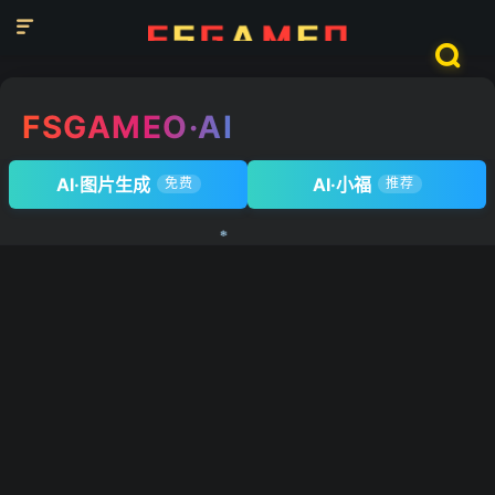


FSGAMEO·AI
AI·图片生成
AI·小福
免费
推荐
❄