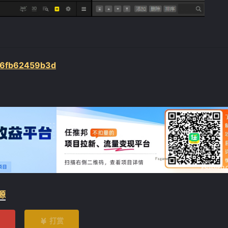
/06fb62459b3d
源
打赏
