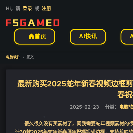
Hi，请
登录
或
注册
AI快讯
首页

电脑软件
正文

最新购买2025蛇年新春视频边框
春祝
2025-02-23
分类：
电脑
很久很久没有买素材了，问我需要蛇年视频素材的
计30款2025年蛇年新春拜年祝福视频边框，支持剪映