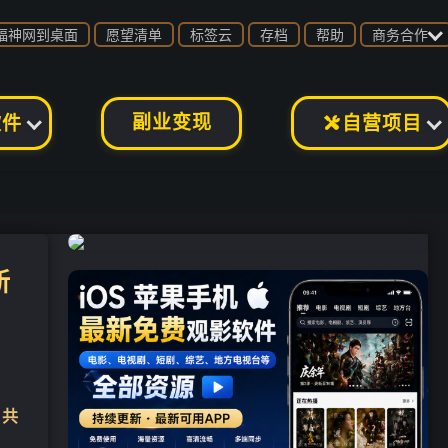

福神网到桌面
愿望清单
标签云
存档
帮助
商务合作
副业变现
软件
自营项目

新
，共