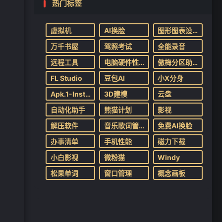
热门标签
虚拟机
AI换脸
图形图表设计
万千书屋
驾照考试
全能录音
远程工具
电脑硬件性能测试
傲梅分区助手
FL Studio
豆包AI
小X分身
Apk.1-Installer
3D建模
云盘
自动化助手
熊猫计划
影视
解压软件
音乐歌词管理
免费AI换脸
办事清单
手机性能
磁力下载
小白影视
微粉猫
Windy
松果单词
窗口管理
概念画板