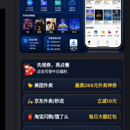
先领券，再点餐
点击可领今日福利
🐤 美团外卖
最高288元外卖神券
🛵 京东外卖/秒送
立减10元
🧧 淘宝闪购/饿了么
每日大额红包