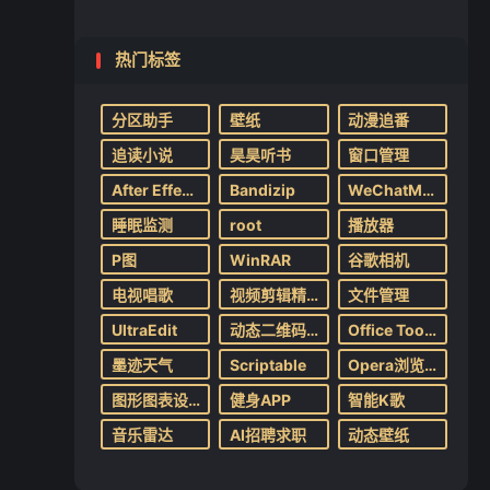
热门标签
分区助手
壁纸
动漫追番
追读小说
昊昊听书
窗口管理
After Effects
Bandizip
WeChatMassTool
睡眠监测
root
播放器
P图
WinRAR
谷歌相机
电视唱歌
视频剪辑精灵
文件管理
UltraEdit
动态二维码生成
Office Tool Plus
墨迹天气
Scriptable
Opera浏览器
图形图表设计
健身APP
智能K歌
音乐雷达
AI招聘求职
动态壁纸