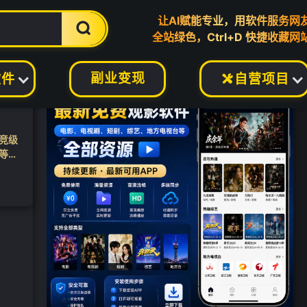
让AI赋能专业，用软件服务网

全站绿色，Ctrl+D 快捷收藏网
篇文章
副业变现
软件
自营项目

竞级
等种