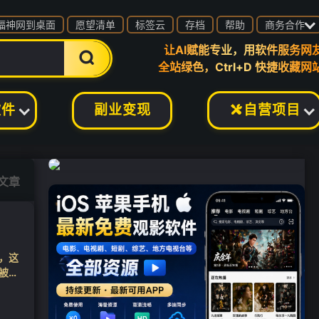

❄
福神网到桌面
愿望清单
标签云
存档
帮助
商务合作
让AI赋能专业，用软件服务网

全站绿色，Ctrl+D 快捷收藏网
副业变现
软件
自营项目

篇文章
，这
被错