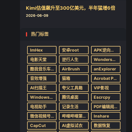
Kimi估值飙升至300亿美元，半年猛增6倍
2026-06-09
热门标签
ImHex
安卓root
APK逆向修改
电影天堂
逆行人生
Wondershare UniConverter
酷我音乐车机版
AirBrush
anExplorer
音效增强
猫箱
Acrobat Pro DC
AI扫描王
夸父工具箱
VIP影视
Windows系统调校
腾讯桌面
Escrcpy
电视助手
记录生活
PDF编辑阅读器
微信视频号下载
哔哩哔哩第三方
Inshare
CapCut
AI虚拟试衣
数据恢复