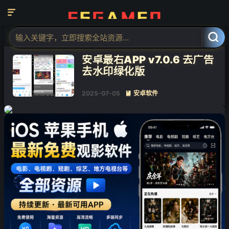

❄
标签：最右

共 1 篇文章
安卓最右APP v7.0.6 去广告
去水印绿化版
2025-07-05
安卓软件

❄