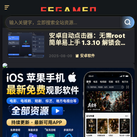

标签：点击器

共 1 篇文章
安卓自动点击器：无需root
简单易上手 1.3.10 解锁会员
版
2025-08-09
安卓软件

❄
❄