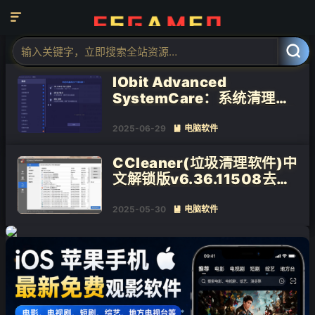

❄
❄
标签：系统清理

共 2 篇文章
IObit Advanced
SystemCare：系统清理优
化工具 v18.4.0.247 绿色版
2025-06-29
电脑软件

CCleaner(垃圾清理软件)中
文解锁版v6.36.11508去广
告绿色增强版
2025-05-30
电脑软件

❄