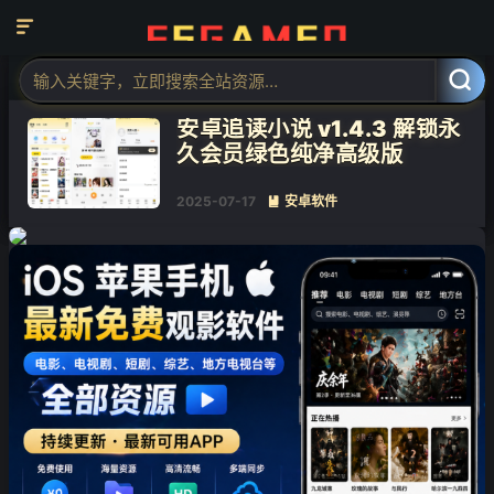

标签：追读小说

共 1 篇文章
安卓追读小说 v1.4.3 解锁永
久会员绿色纯净高级版
❄
2025-07-17
安卓软件

❄