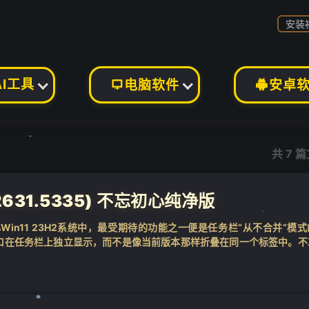
安装
❄
AI工具
电脑软件
安卓


共 7 
❄
22631.5335) 不忘初心纯净版
in11 23H2系统中，最受期待的功能之一便是任务栏“从不合并”模
口在任务栏上独立显示，而不是像当前版本那样折叠在同一个标签中。不
..
❄