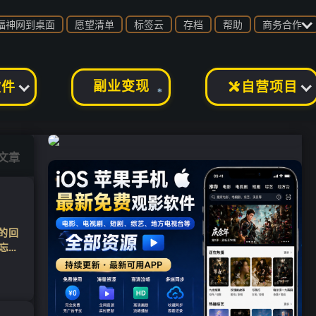

福神网到桌面
愿望清单
标签云
存档
帮助
商务合作
副业变现
软件
自营项目

❄
篇文章
式的回
忘初