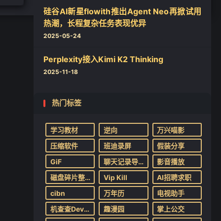
硅谷AI新星flowith推出Agent Neo再掀试用
热潮，长程复杂任务表现优异
2025-05-24
Perplexity接入Kimi K2 Thinking
2025-11-18
热门标签
学习教材
逆向
万兴喵影
压缩软件
班迪录屏
假装分享
GiF
聊天记录导出
影音播放
磁盘碎片整理
Vip Kill
AI招聘求职
cibn
万年历
电视助手
机查查Devink
趣漫园
掌上公交