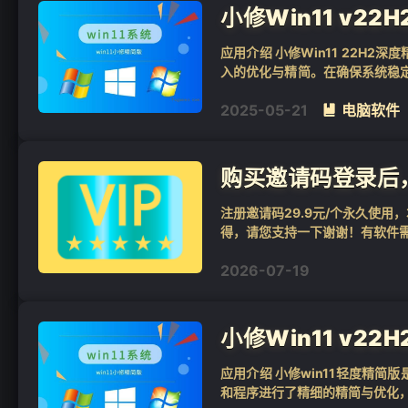
小修Win11 v22H
应用介绍 小修Win11 22H2深
入的优化与精简。在确保系统稳定
文件。借助全新的...
2025-05-21
电脑软件

购买邀请码登录后
注册邀请码29.9元/个永久使
得，请您支持一下谢谢！有软件
2026-07-19
小修Win11 v22H
应用介绍 小修win11轻度精
和程序进行了精细的精简与优化，确