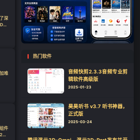
行了深
LL
热门软件
音频快剪2.3.3音频专业剪
加难
辑软件高级版
2025-01-23
昊昊听书 v3.7 听书神器，
正式版
2025-03-24
组件
2h2