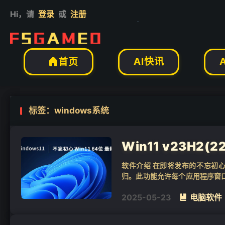
Hi，请
登录
或
注册
❄
AI快讯
首页

标签：windows系统
Win11 v23H2(
软件介绍 在即将发布的不忘初心W
归。此功能允许每个应用程序窗
心Win11 23H2精简版还将引入一.
2025-05-23
电脑软件
