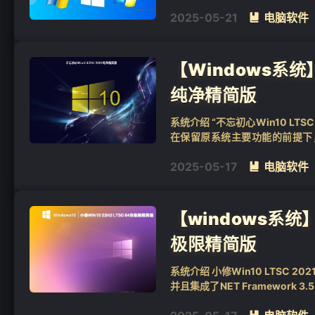
精简版本在运行上流畅无比，它基于
2025-05-21
电脑软件

【Windows系统】不
纯净精简版
系统介绍 “不忘初心Win10 LT
在保留原系统主要功能的前提下
（SSD）进行了4K对...
2025-05-17
电脑软件

【windows系统】小
极限精简版
系统介绍 小修Win10 LTSC
并且集成了NET Framewor
捷的右键...