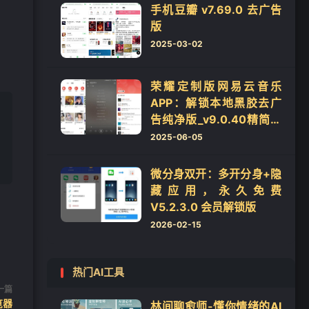
手机豆瓣 v7.69.0 去广告
版
2025-03-02
荣耀定制版网易云音乐
APP：解锁本地黑胶去广
告纯净版_v9.0.40精简优
化版/v8.10.50会员
2025-06-05
版/v2.2.30
‌微分身双开：多开分身+隐
藏应用，永久免费
V5.2.3.0 会员解锁版
2026-02-15
热门AI工具
一篇
浏览器
林间聊愈师-懂你情绪的AI