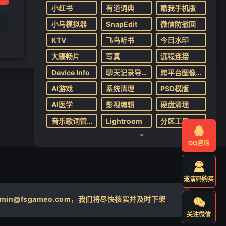
小红书
有道词典
酷我手机版
小马模拟器
SnapEdit
微信防撤回
KTV
飞鸟听书
今日水印
大疆畅片
写真
远程连接
Device Info
聊天记录导出
跨平台图像转换
AI游戏
系统清理
PSD模版
AI医学
影视编辑
硬盘清理
音乐歌词管理
Lightroom
分区工具

QQ咨询

❄
邀请码购买
@fsgameo.com，我们将尽快核实并及时下架

关注微信