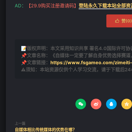
AD：
【29.9购买注册邀请码】
登陆永久下载本站全部资
❄
❄
赞(
0
)

📝版权声明：本文采用知识共享 署名4.0国际许可协议 [
📌文章名称：《自媒体一定要了解自身优势选择赛道
📌文章链接：
https://www.fsgameo.com/zimeiti
⚠须知：本站资源仅供个人学习交流，请于下载后2




上一篇
自媒体相比传统媒体的优势在哪？