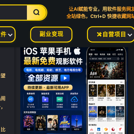
让AI赋能专业，用软件服务网

全站绿色，Ctrl+D 快捷收藏网
副业变现
软件
自营项目

希望
热闹
号，
，比