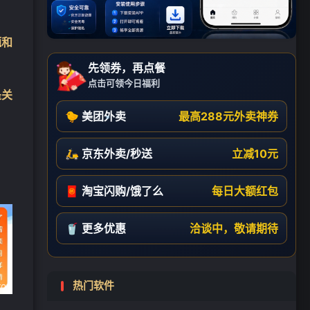
题和
先领券，再点餐
点击可领今日福利
是关
🐤 美团外卖
最高288元外卖神券
🛵 京东外卖/秒送
立减10元
🧧 淘宝闪购/饿了么
每日大额红包
🥤 更多优惠
洽谈中，敬请期待
❄
热门软件