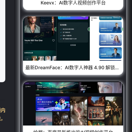
Keevx：AI数字人视频创作平台
最新DreamFace：AI数字人神器 4.90 解锁高级版
频内
能，