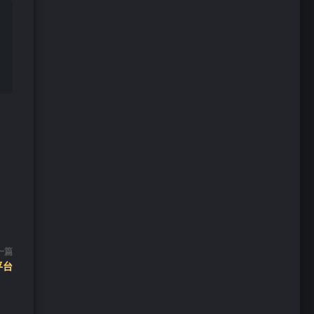
一篇
成平台