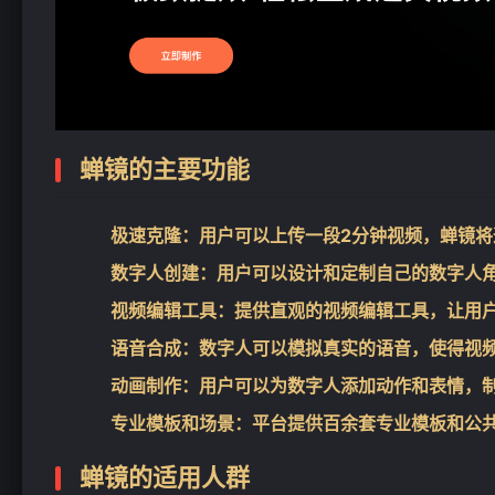
蝉镜的主要功能
极速克隆
：用户可以上传一段2分钟视频，蝉镜将
数字人创建
：用户可以设计和定制自己的数字人
视频编辑工具
：提供直观的视频编辑工具，让用
语音合成
：数字人可以模拟真实的语音，使得视
动画制作
：用户可以为数字人添加动作和表情，
专业模板和场景
：平台提供百余套专业模板和公
蝉镜的适用人群