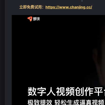
立即免费试用
：
https://www.chanjing.cc/
❄