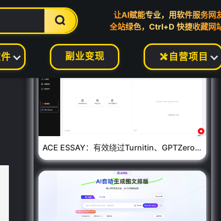
让AI赋能专业，用软件服务网

全站绿色，Ctrl+D 快捷收藏网
副业变现
软件
自营项目

ACE ESSAY：有效绕过Turnitin、GPTZero等检测平台的AI内容写作工具