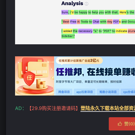
AD：
【29.9购买注册邀请码】
登陆永久下载本站全部资
赞(
0
)
