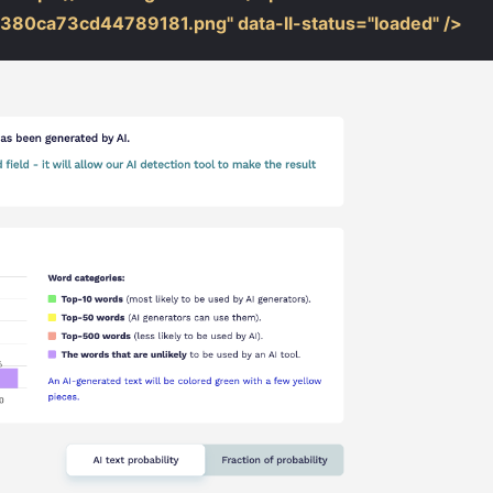
80ca73cd44789181.png" data-ll-status="loaded" />