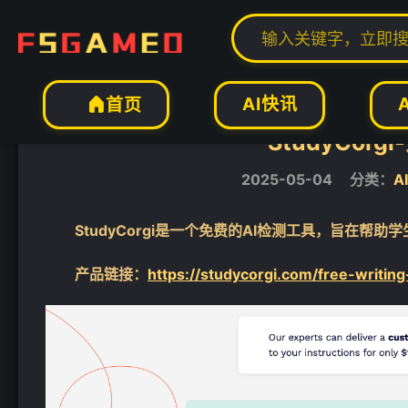
❄
当前位置：
福神网-专注分享最实用的软件、工具、资讯
AI工具
AI写作工


AI快讯
首页

StudyCor
2025-05-04
分类：
A
StudyCorgi是一个免费的AI检测工具，旨在帮助
产品链接：
https://studycorgi.com/free-writing