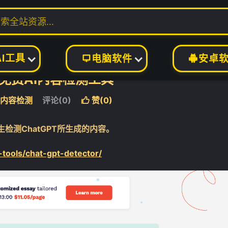
具
AI内容检测
正文


AI工具
电脑软件
安卓


gi-免费AI内容检测工具
I内容检测
评论(0)
赞(
0
)

学生检测ChatGPT所生成的内容。
-tools/chat-gpt-detector/