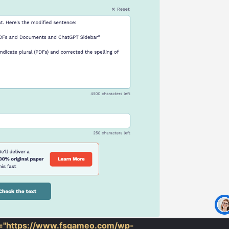
❄
❄
"https://www.fsgameo.com/wp-