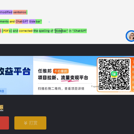
❄
源
打赏
