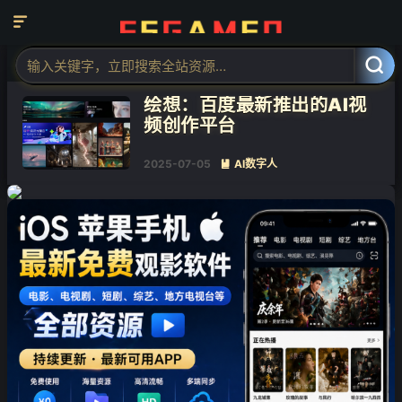
❄

标签：AI视频生成

共 1 篇文章
绘想：百度最新推出的AI视
❄
频创作平台
2025-07-05
AI数字人
